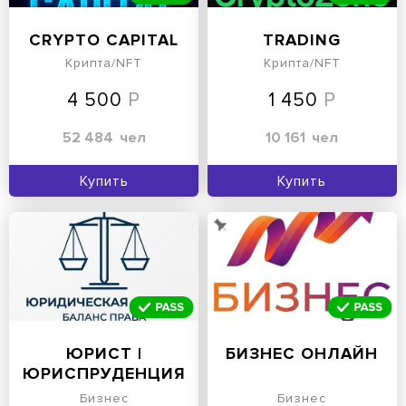
CRYPTO CAPITAL
TRADING
Крипта/NFT
Крипта/NFT
4 500
1 450
52 484
чел
10 161
чел
Купить
Купить
ЮРИСТ |
БИЗНЕС ОНЛАЙН
ЮРИСПРУДЕНЦИЯ
Бизнес
Бизнес