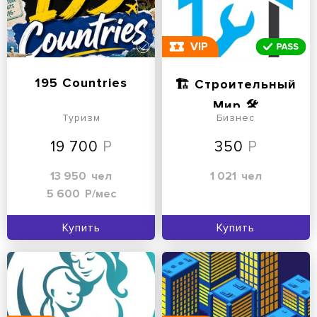
VIP
195 Countries
🏗 Строительный
Мир 🛠
Туризм
Бизнес
19 700
350
13 950
чел
1 021
чел
5 600
Р/мес
Купить
Купить