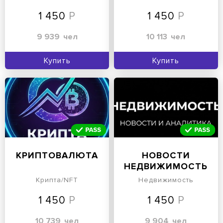
1 450
1 450
9 939
чел
10 113
чел
Купить
Купить
КРИПТОВАЛЮТА
НОВОСТИ
НЕДВИЖИМОСТЬ
Крипта/NFT
Недвижимость
1 450
1 450
10 739
чел
9 904
чел