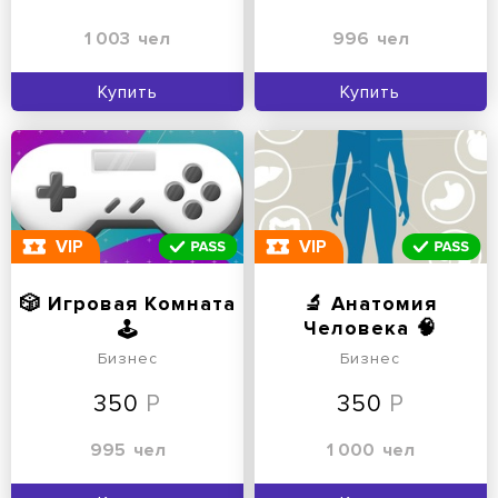
1 003
чел
996
чел
Купить
Купить
VIP
VIP
🎲 Игровая Комната
🔬 Анатомия
Человека 🧠
🕹
Бизнес
Бизнес
350
350
995
чел
1 000
чел