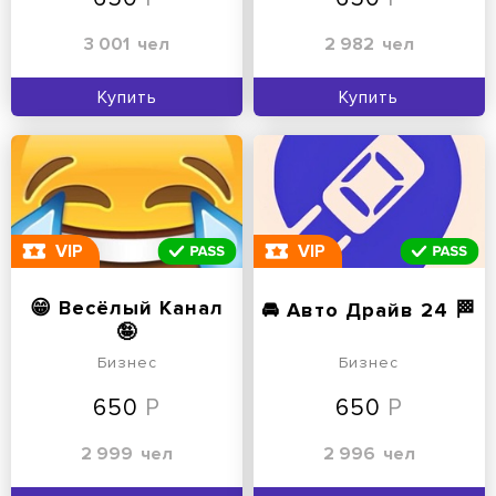
3 001
чел
2 982
чел
Купить
Купить
VIP
VIP
😁 Весёлый Канал
🚘 Авто Драйв 24 🏁
🤪
Бизнес
Бизнес
650
650
2 999
чел
2 996
чел