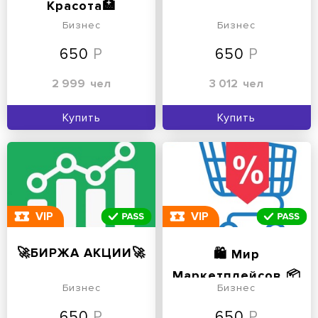
Красота🏥
Бизнес
Бизнес
650
650
2 999
чел
3 012
чел
Купить
Купить
VIP
VIP
🚀БИРЖА АКЦИИ🚀
🛍 Мир
Маркетплейсов 📦
Бизнес
Бизнес
650
650