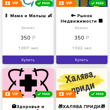
VIP
VIP
🍼 Мама и Малыш 👶
🔑 Рынок
Недвижимости 🏢
Бизнес
Бизнес
350
350
1 007
чел
1 022
чел
Купить
Купить
VIP
VIP
🏥Здоровье и
🎁ХАЛЯВА ПРИДИ🎁