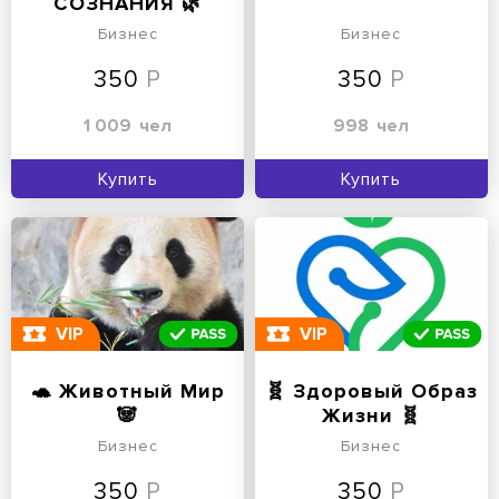
СОЗНАНИЯ 🌿
Бизнес
Бизнес
350
350
1 009
чел
998
чел
Купить
Купить
VIP
VIP
🐢 Животный Мир
🧬 Здоровый Образ
🐼
Жизни 🧬
Бизнес
Бизнес
350
350