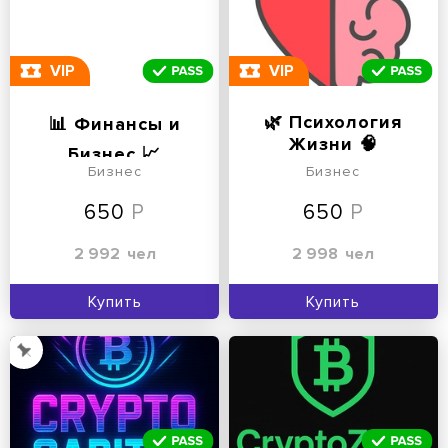
VIP
VIP
🌿 Психология
📊 Финансы и
Жизни 🧠
Бизнес 📈
Бизнес
Бизнес
650
650
2 992
чел
2 998
чел
Купить
Купить