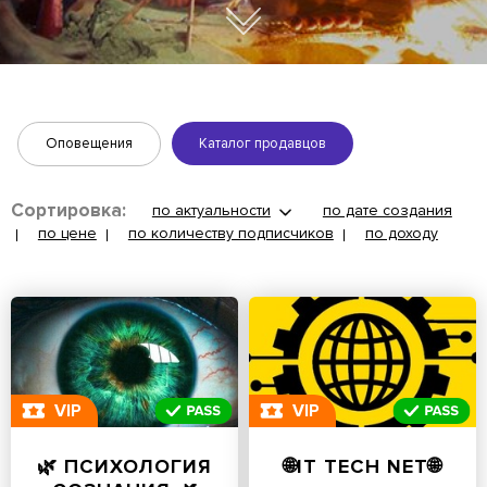
Оповещения
Каталог продавцов
Сортировка:
по актуальности
по дате создания
по цене
по количеству подписчиков
по доходу
VIP
VIP
🌿 ПСИХОЛОГИЯ
🌐IT TECH NET🌐