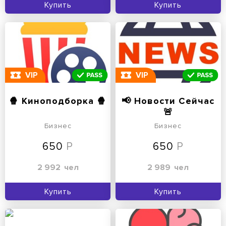
Купить
Купить
VIP
VIP
🍿 Киноподборка 🍿
📢 Новости Сейчас
🚨
Бизнес
Бизнес
650
650
2 992
чел
2 989
чел
Купить
Купить