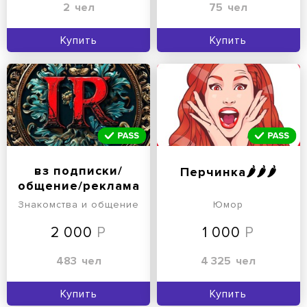
2
чел
75
чел
Купить
Купить
вз подписки/
Перчинка🌶🌶️🌶️
общение/реклама
Знакомства и общение
Юмор
2 000
1 000
483
чел
4 325
чел
Купить
Купить