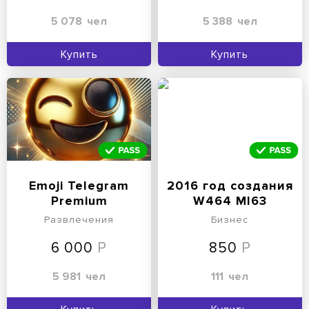
5 078
чел
5 388
чел
Купить
Купить
Emoji Telegram
2016 год создания
Premium
W464 Ml63
Развлечения
Бизнес
6 000
850
5 981
чел
111
чел