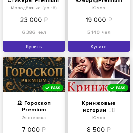
Стикеры Premium ️
Юмор🧐Premium
Молодёжные (до 18)
Юмор
23 000
19 000
6 386
чел
5 140
чел
Купить
Купить
🔮 Гороскоп
Кринжовые
Premium
истории 🤦‍♂️
Эзотерика
Юмор
7 000
8 500