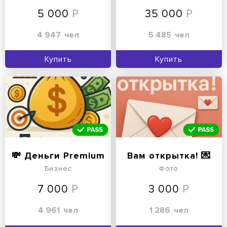
5 000
35 000
4 947
чел
5 485
чел
Купить
Купить
💸 Деньги Premium
Вам открытка! 💌
Бизнес
Фото
7 000
3 000
4 961
чел
1 286
чел