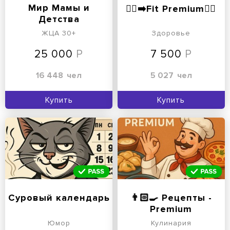
Мир Мамы и
🏃‍♂️‍➡️Fit Premium🏃‍♀️
Детства
ЖЦА 30+
Здоровье
25 000
7 500
16 448
чел
5 027
чел
Купить
Купить
Суровый календарь
👨🏻‍🍳 Рецепты -
Premium
Юмор
Кулинария