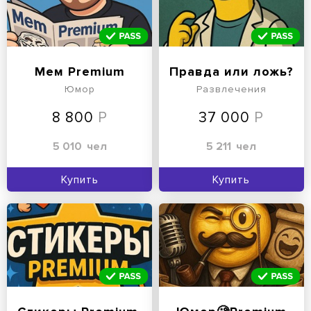
Мем Premium
Правда или ложь?
Юмор
Развлечения
8 800
37 000
5 010
чел
5 211
чел
Купить
Купить