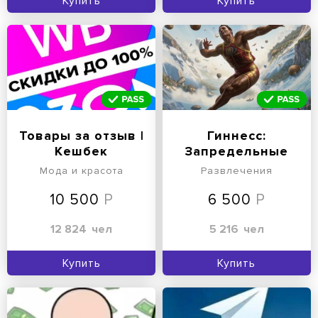
Купить
Купить
Товары за отзыв |
Гиннесс:
Кешбек
Запредельные
достижения
Мода и красота
Развлечения
10 500
6 500
12 824
чел
5 216
чел
Купить
Купить