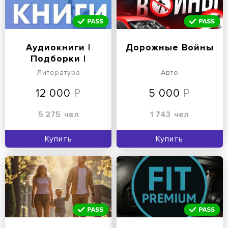
Аудиокниги |
Дорожные Войны
Подборки |
Подкасты
Литература
Авто
12 000
5 000
5 275
чел
1 743
чел
Купить
Купить