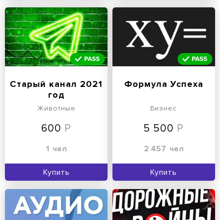
Старый канал 2021
Формула Успеха
год
Животные
Бизнес
600
5 500
1
чел
2 457
чел
Купить
Купить