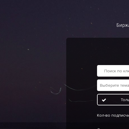
Биржа
Тол
Кол-во подписч