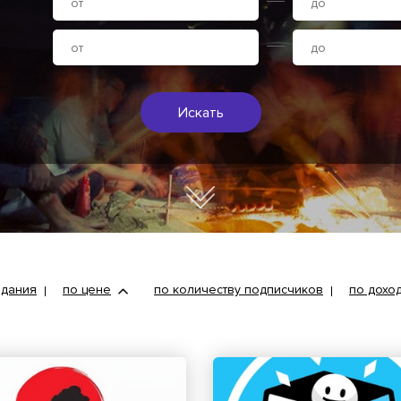
Искать
здания
по цене
по количеству подписчиков
по дохо