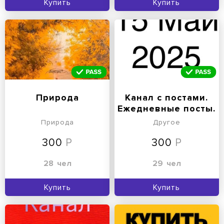
Купить
Купить
Природа
Канал с постами.
Ежедневные посты.
Регулярные посты.
Природа
Другое
300
300
28
чел
29
чел
Купить
Купить