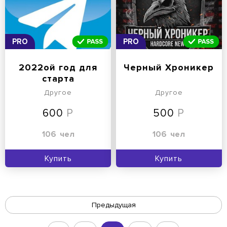
PRO
PRO
2022ой год для
Черный Хроникер
старта
Другое
Другое
600
500
106
чел
106
чел
Купить
Купить
Предыдущая