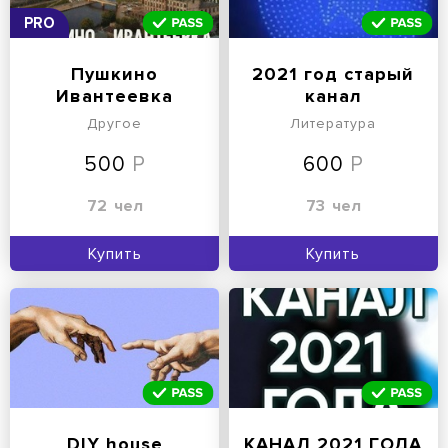
PRO
Пушкино
2021 год старый
Ивантеевка
канал
Представляет
Другое
Литература
500
600
72
чел
73
чел
Купить
Купить
DIY house
КАНАЛ 2021 ГОДА