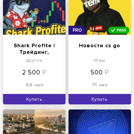
PRO
Shark Profite |
Новости cs go
Трейдинг,
копирование
Другое
Игры
сделок
2 500
500
69
чел
71
чел
Купить
Купить