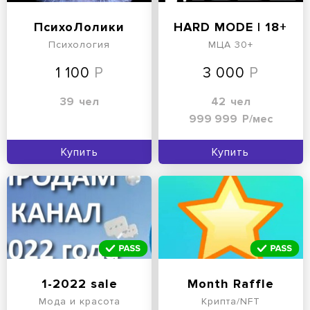
ПсихоЛолики
HARD MODE | 18+
Психология
МЦА 30+
1 100
3 000
39
чел
42
чел
999 999
Р/мес
Купить
Купить
1-2022 sale
Month Raffle
Мода и красота
Крипта/NFT