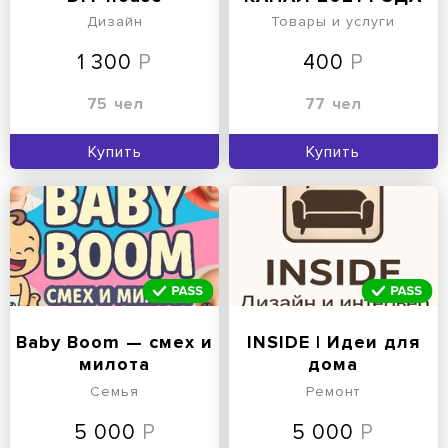
Дизайн
Товары и услуги
1 300
400
75
чел
77
чел
Купить
Купить
Baby Boom — смех и
INSIDE | Идеи для
милота
дома
Семья
Ремонт
5 000
5 000