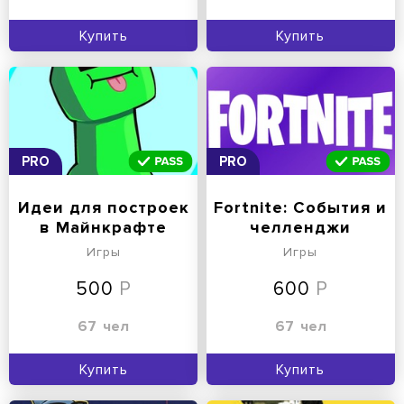
Купить
Купить
PRO
PRO
Идеи для построек
Fortnite: События и
в Майнкрафте
челленджи
Игры
Игры
500
600
67
чел
67
чел
Купить
Купить