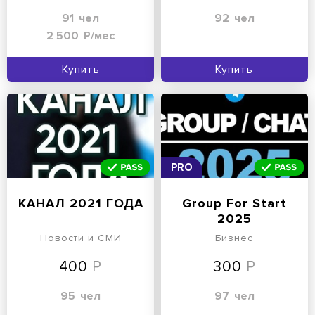
91
чел
92
чел
2 500
Р/мес
Купить
Купить
PRO
КАНАЛ 2021 ГОДА
Group For Start
2025
Новости и СМИ
Бизнес
400
300
95
чел
97
чел