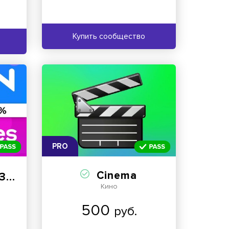
Купить сообщество
PRO
Cinema
WB OZON
Кино
500
руб.