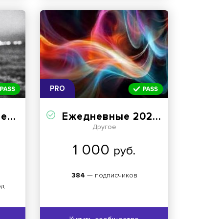
PRO
юбят
Ежедневные 2025 года посты
Другое
1 000
руб.
384
— подписчиков
од