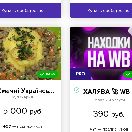
Купить сообщество
Купить сообщество
PRO
мачні Українські Страви
ХАЛЯВА 🚀 WB 💳 OZON 💜 ЯМ ⚡️ КЕШБЭК 💡 СКИДКИ 🛒 РАЗДАЧА ✨ ВЫГОДНО ⚠️ ТОВАРЫ 🔮 МАРКЕТПЛЕЙС
Кулинария
Товары и услуги
5 000
руб.
390
руб.
457
— подписчиков
471
— подписчиков