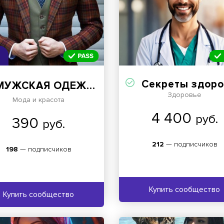
Секреты здоровья - о чем молчат вр
СКАЯ ОДЕЖДА 👕 ОБУВЬ 👢 АКСЕССУАРЫ ⌚️ СТИЛЬ 🎩 МОДА 👑 ТРЕНДЫ 📈
Здоровье
Мода и красота
4 400
руб.
390
руб.
212
— подписчиков
198
— подписчиков
Купить сообщество
Купить сообщество