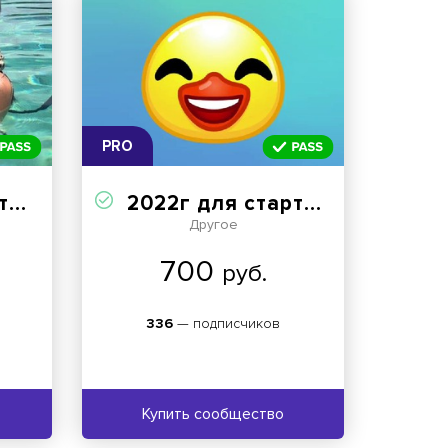
PRO
но
2022г для старта channel
Другое
700
руб.
336
— подписчиков
Купить сообщество