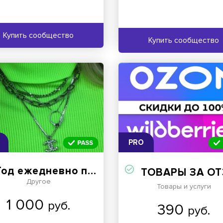
Купить сообщество
Купить сообщество
PRO
Год ежедневно постов
ТОВАРЫ ЗА ОТЗЫВЫ 🛍 ВБ 🛒 ОЗОН 🏷 КЕШБЭК 🧾 СКИДКИ 💳 ВЫКУПЫ 🏬 ПРОДВИЖЕНИЕ ТОВАРОВ НА 
Другое
Товары и услуги
1 000
руб.
390
руб.