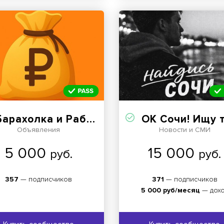
арахолка и Работа Нефтеюганск
ОК Сочи! Ищу тебя. Найдись. В Сочи л
Объявления
Новости и СМИ
5 000
15 000
руб.
руб.
357
— подписчиков
371
— подписчиков
5 000 руб/месяц
— дох