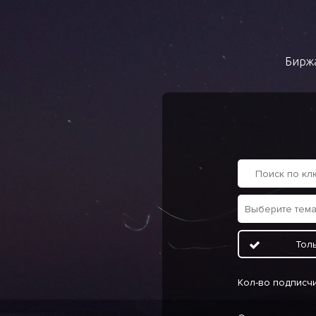
Биржа
Тол
Кол-во подписч