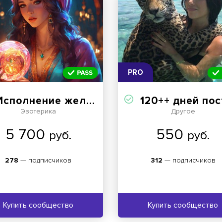
PRO
сполнение желаний! Магия и ритуалы
120++ дней постов ежеднев
Эзотерика
Другое
5 700
550
руб.
руб.
278
— подписчиков
312
— подписчиков
Купить сообщество
Купить сообщество