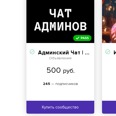
Админский Чат | Реклама ТГ️
И
Объявления
500
руб.
245
— подписчиков
Купить сообщество