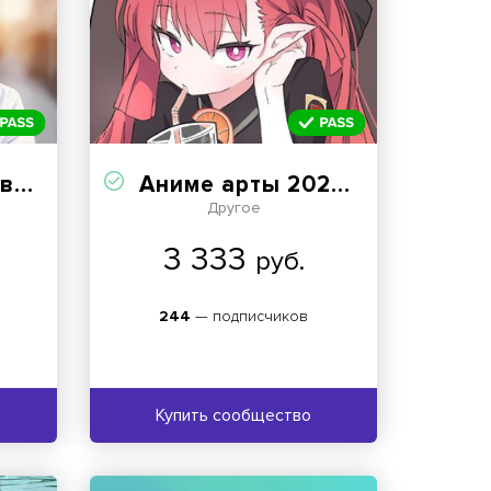
ачи
Аниме арты 2026 / anime art
Другое
3 333
руб.
244
— подписчиков
Купить сообщество