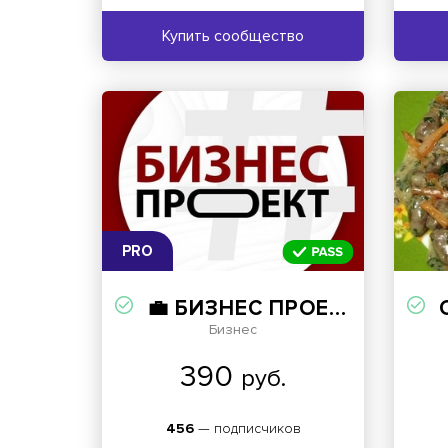
Купить сообщество
PRO
💼 БИЗНЕС ПРОЕКТ 🚀
С
Бизнес
390
руб.
456
— подписчиков