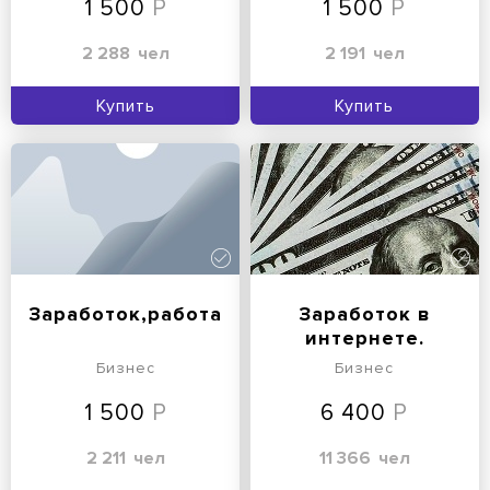
1 500
1 500
2 288
чел
2 191
чел
Купить
Купить
Заработок,работа
Заработок в
интернете.
Бизнес
Бизнес
1 500
6 400
2 211
чел
11 366
чел