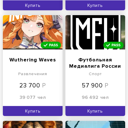
Купить
Купить
Wuthering Waves
Футбольная
Медиалига России
Развлечения
Спорт
23 700
57 900
39 077
чел
96 492
чел
Купить
Купить