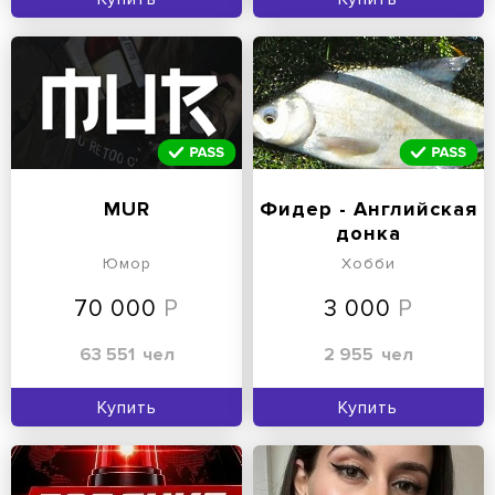
MUR
Фидер - Английская
донка
Юмор
Хобби
70 000
3 000
63 551
чел
2 955
чел
Купить
Купить