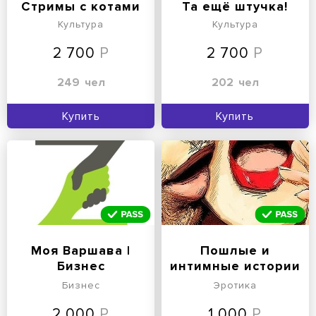
Стримы с котами
Та ещё штучка!
Культура
Культура
2 700
2 700
249
чел
202
чел
Купить
Купить
Моя Варшава |
Пошлые и
Бизнес
интимные истории
Бизнес
Эротика
2 000
1 000