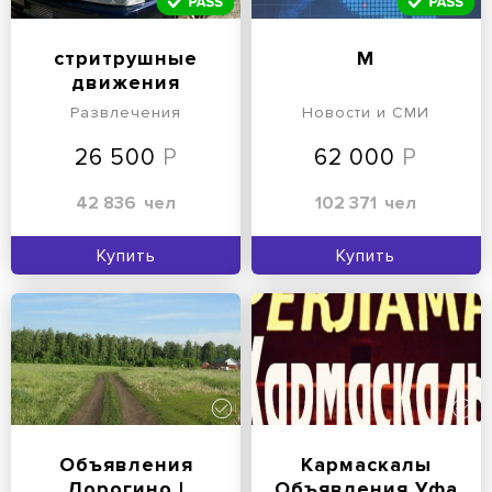
стритрушные
М
движения
Развлечения
Новости и СМИ
26 500
62 000
42 836
чел
102 371
чел
Купить
Купить
Объявления
Кармаскалы
Дорогино |
Объявления Уфа