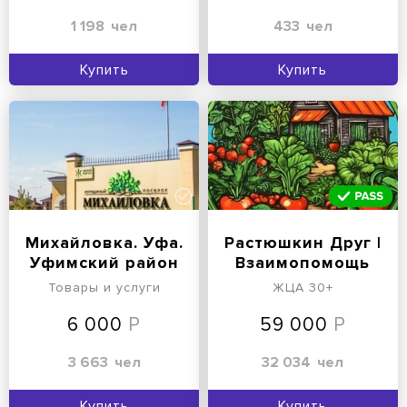
1 198
чел
433
чел
Купить
Купить
Михайловка. Уфа.
Растюшкин Друг |
Уфимский район
Взаимопомощь
садоводам
Товары и услуги
ЖЦА 30+
6 000
59 000
3 663
чел
32 034
чел
Купить
Купить