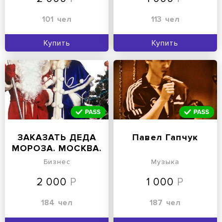
101
чел
113
чел
Купить
Купить
ЗАКАЗАТЬ ДЕДА
Павел Гапчук
МОРОЗА. МОСКВА.
Бизнес
Музыка
2 000
1 000
184
чел
187
чел