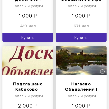
Уфимский район
Товары и услуги
Товары и услуги
Уфа Онлайн
1 000
1 000
419
чел
671
чел
Купить
Купить
Подслушано
Нагаево
Кабаково |
Объявления |
Кармаскалинский
Уфимский район
Товары и услуги
Товары и услуги
район Уфа
Онлайн Уфа
2 000
1 000