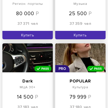
Казань | Чат мам
Регион. порталы
Музыка
80 000
25 500
37 371
чел
37 359
чел
Купить
Купить
PRO
Dark
POPULAR
МЦА 30+
Культура
14 500
79 999
37 183
чел
37 180
чел