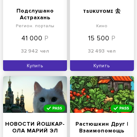
Подслушано
ㅤᴛsᴜᴋᴜʏᴏᴍɪ 去
Астрахань
Регион. порталы
Кино
41 000
15 500
32 942
чел
32 493
чел
Купить
Купить
НОВОСТИ ЙОШКАР-
Растюшкин Друг |
ОЛА МАРИЙ ЭЛ
Взаимопомощь