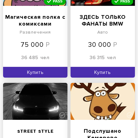
Магическая полка с
ЗДЕСЬ ТОЛЬКО
комиксами
ФАНАТЫ BMW
Развлечения
Авто
75 000
30 000
36 485
чел
36 315
чел
Купить
Купить
sᴛʀᴇᴇᴛ sᴛʏʟᴇ
Подслушано
Кемерово