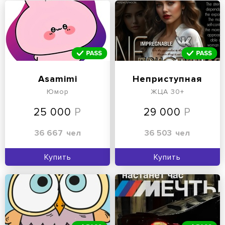
Asamimi
Неприступная
Юмор
ЖЦА 30+
25 000
29 000
36 667
чел
36 503
чел
Купить
Купить