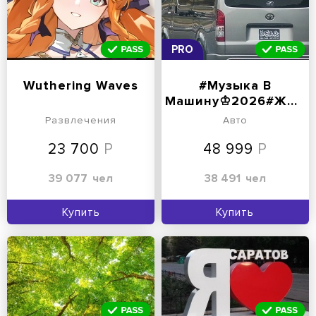
PRO
Wuthering Waves
#Музыка В
Машину♔2026#ЖивитеГромко
Развлечения
Авто
23 700
48 999
39 077
чел
38 491
чел
Купить
Купить