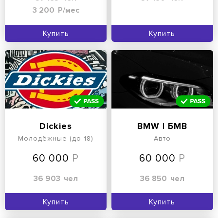
3 200
Р/мес
Купить
Купить
Dickies
BMW | БМВ
Молодёжные (до 18)
Авто
60 000
60 000
36 903
чел
36 850
чел
Купить
Купить