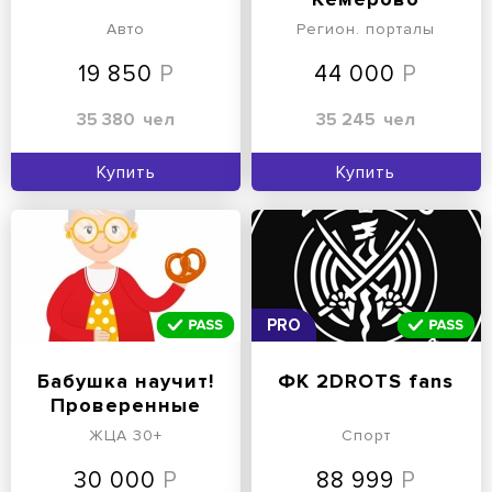
Авто
Регион. порталы
19 850
44 000
35 380
чел
35 245
чел
Купить
Купить
PRO
Бабушка научит!
ФК 2DROTS fans
Проверенные
временем рецепты
ЖЦА 30+
Спорт
30 000
88 999