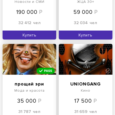
садоводам
Новости и СМИ
ЖЦА 30+
190 000
59 000
32 412
чел
32 034
чел
Купить
Купить
прощай эри
UNIONGANG
Мода и красота
Кино
35 000
17 500
31 787
чел
31 659
чел