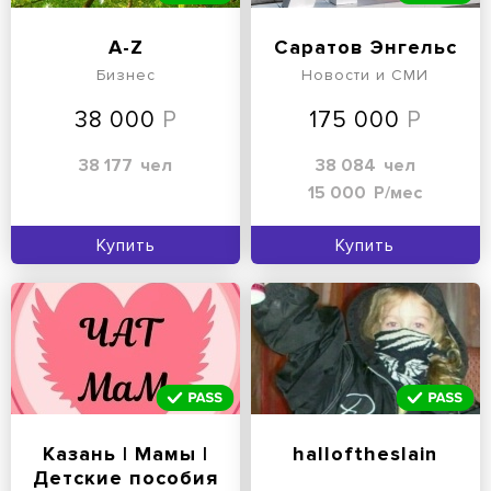
A-Z
Саратов Энгельс
Бизнес
Новости и СМИ
38 000
175 000
38 177
чел
38 084
чел
15 000
Р/мес
Купить
Купить
Казань | Мамы |
halloftheslain
Детские пособия