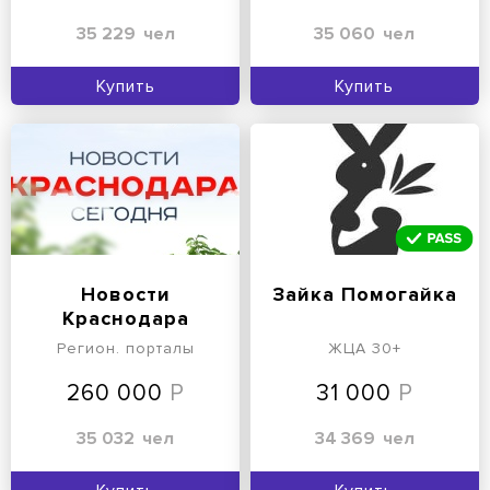
35 229
чел
35 060
чел
Купить
Купить
Новости
Зайка Помогайка
Краснодара
сегодня,
Регион. порталы
ЖЦА 30+
происшествия, ЧП
ДТП
260 000
31 000
35 032
чел
34 369
чел