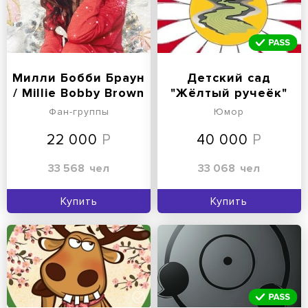
Милли Бобби Браун
Детский сад
/ Millie Bobby Brown
"Жёлтый ручеёк"
Фан-группы
Юмор
22 000
40 000
33 568
чел
33 068
чел
Купить
Купить