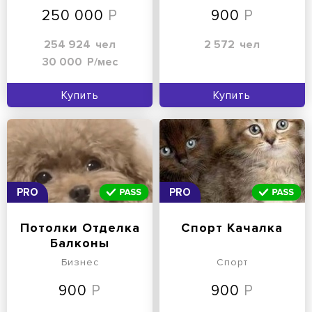
250 000
900
254 924
чел
2 572
чел
30 000
Р/мес
Купить
Купить
PRO
PRO
Потолки Отделка
Спорт Качалка
Балконы
Бизнес
Спорт
900
900