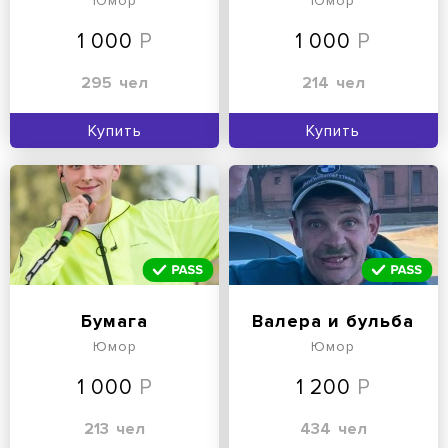
Юмор
Юмор
1 000
1 000
295
чел
214
чел
Купить
Купить
Бумага
Валера и бульба
Юмор
Юмор
1 000
1 200
213
чел
434
чел