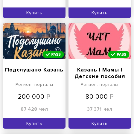
Купить
Купить
Подслушано Казань
Казань | Мамы |
Детские пособия
Казань | Чат мам
Регион. порталы
Регион. порталы
200 000
80 000
87 428
чел
37 371
чел
Купить
Купить