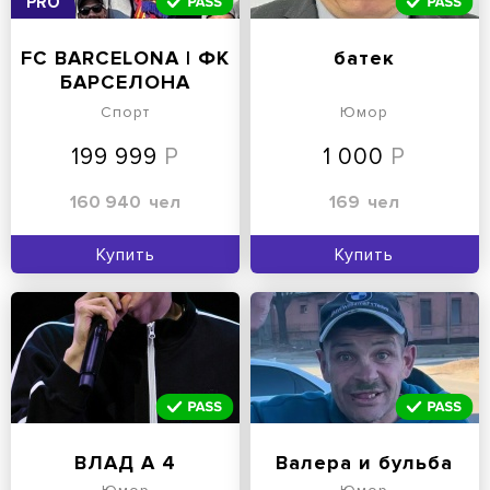
PRO
FC BARCELONA | ФК
батек
БАРСЕЛОНА
Спорт
Юмор
199 999
1 000
160 940
чел
169
чел
Купить
Купить
ВЛАД А 4
Валера и бульба