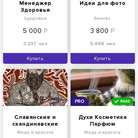
Менеджер
Идеи для фото
Здоровья
Здоровье
Бизнес
5 000
3 800
3 237
чел
9 898
чел
Купить
Купить
PRO
Славянские и
Духи Косметика
скандинавские
Парфюм
татуировки | эскизы
Мода и красота
Мода и красота