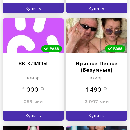
Купить
Купить
ВК КЛИПЫ
Иришка Пашка
(Безумные)
Юмор
Юмор
1 000
1 490
253
чел
3 097
чел
Купить
Купить