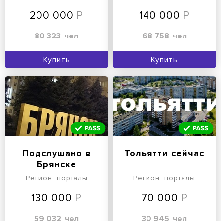
200 000
140 000
80 323
чел
68 758
чел
Купить
Купить
Подслушано в
Тольятти сейчас
Брянске
Регион. порталы
Регион. порталы
130 000
70 000
59 032
чел
30 945
чел