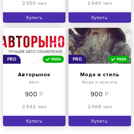
2 559
чел
2 540
чел
Купить
Купить
PRO
PRO
Авторынок
Мода и стиль
Авто
Мода и красота
900
900
2 542
чел
2 568
чел
Купить
Купить