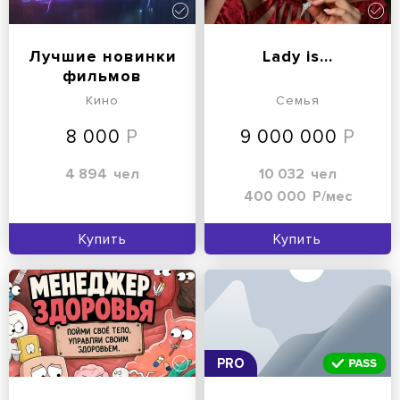
Лучшие новинки
Lady is...
фильмов
Кино
Семья
8 000
9 000 000
4 894
чел
10 032
чел
400 000
Р/мес
Купить
Купить
PRO