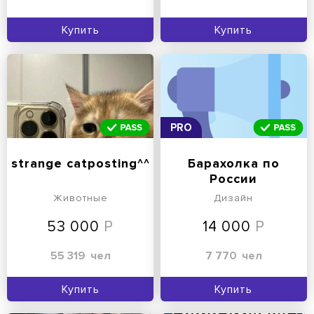
Купить
Купить
PRO
strange catposting^^
Барахолка по
России
Животные
Дизайн
53 000
14 000
55 319
чел
7 770
чел
Купить
Купить