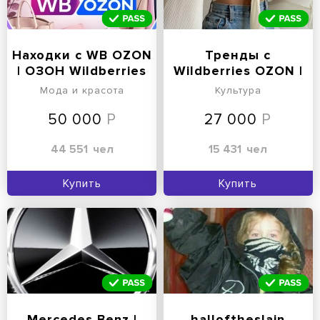
Находки с WB OZON
Тренды с
| ОЗОН Wildberries
Wildberries OZON |
Вайлдберриз
ОЗОН WB
Мода и красота
Культура
Вайлдберрис
50 000
27 000
44 551
чел
15 431
чел
Купить
Купить
Mercedes Benz |
halloftheslain