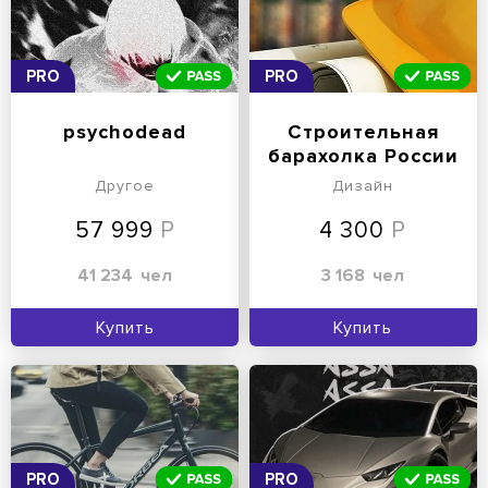
PRO
PRO
psychodead
Строительная
барахолка России
Другое
Дизайн
57 999
4 300
41 234
чел
3 168
чел
Купить
Купить
PRO
PRO