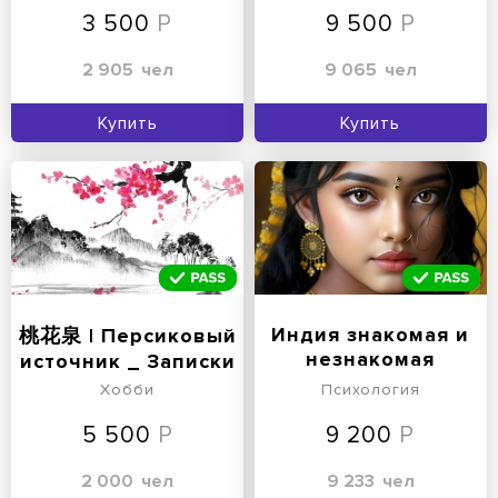
3 500
9 500
2 905
чел
9 065
чел
Купить
Купить
Индия знакомая и
桃花泉 | Персиковый
незнакомая
источник _ Записки
о Китае | 桃花
Хобби
Психология
5 500
9 200
2 000
чел
9 233
чел