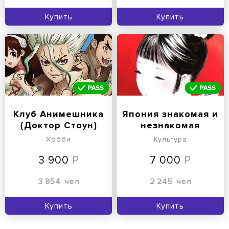
Купить
Купить
Клуб Анимешника
Япония знакомая и
{Доктор Стоун}
незнакомая
Хобби
Культура
3 900
7 000
3 854
чел
2 245
чел
Купить
Купить