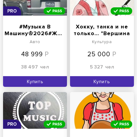
PRO
#Музыка В
Хокку, танка и не
Машину♔2026#ЖивитеГромко
только... "Вершина
в облаках"
Авто
Культура
48 999
25 000
38 497
чел
5 327
чел
Купить
Купить
PRO