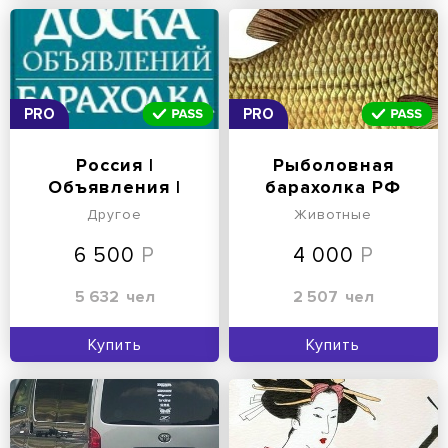
PRO
PRO
Россия |
Рыболовная
Объявления |
барахолка РФ
Барахолка
Другое
Животные
6 500
4 000
5 632
чел
2 507
чел
Купить
Купить