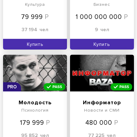
Культура
Бизнес
79 999
1 000 000 000
37 194
чел
9
чел
Купить
Купить
PRO
Молодость
Информатор
Психология
Новости и СМИ
179 999
480 000
95 852
чел
77 225
чел