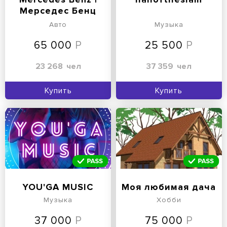
Мерседес Бенц
Авто
Музыка
65 000
25 500
23 268
чел
37 359
чел
Купить
Купить
YOU'GA MUSIC
Моя любимая дача
Музыка
Хобби
37 000
75 000