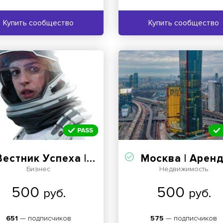
Купить сообщество
Купить сообщество
естник Успеха | Философия
Москва | Аренда | Недвижим
Бизнес
Недвижимость
500
500
руб.
руб.
651
— подписчиков
575
— подписчиков