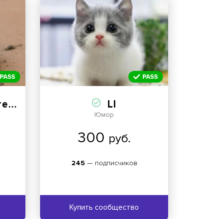
и Д
LI
Юмор
300
руб.
245
— подписчиков
Купить сообщество