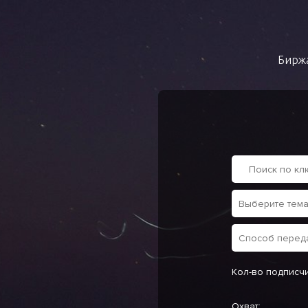
Биржа
Кол-во подписч
Охват: