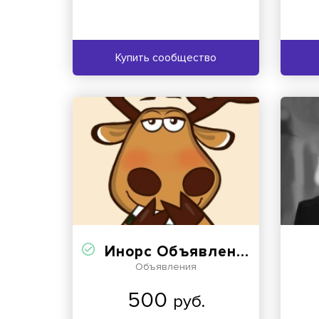
Купить сообщество
Инорс Объявления | Услышано Онлайн в Инорсе Уфа
Объявления
500
руб.