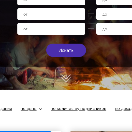
Искать
здания
по цене
по количеству подписчиков
по дохо