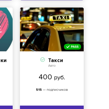
йки
Такси
Авто
400
руб.
515
— подписчиков