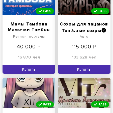
Мамы Тамбова
Сохры для пацанов
Мамочки Тамбов
Топムвые сохры🅥
Регион. порталы
Авто
40 000
115 000
16 870
чел
103 628
чел
Купить
Купить