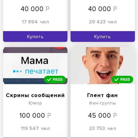
40 000
40 000
17 894
чел
29 423
чел
Купить
Купить
Скрины сообщений
Глент фан
Юмор
Фан-группы
100 000
45 000
119 547
чел
23 753
чел