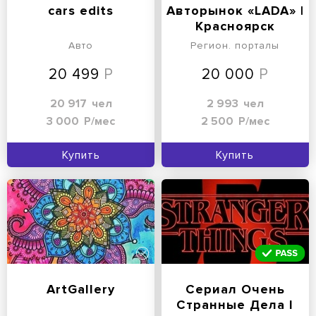
cars edits
Авторынок «LADA» |
Красноярск
Авто
Регион. порталы
20 499
20 000
20 917
чел
2 993
чел
3 000
Р/мес
2 500
Р/мес
Купить
Купить
ArtGallery
Сериал Очень
Странные Дела l