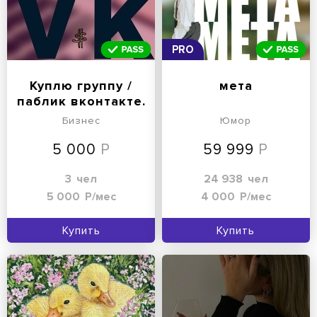
PRO
Куплю группу /
мета
паблик вконтакте.
Бизнес
Юмор
5 000
59 999
3
чел
24 938
чел
5 000
Р/мес
4 000
Р/мес
Купить
Купить