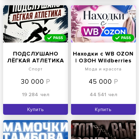
ПОДСЛУШАНО
Находки с WB OZON
ЛЁГКАЯ АТЛЕТИКА
| ОЗОН Wildberries
Вайлдберриз
Спорт
Мода и красота
30 000
45 000
19 284
чел
44 541
чел
Купить
Купить