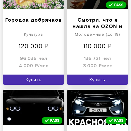
Городок добрячков
Смотри, что я
нашла на OZON и
WB
Культура
Молодёжные (до 18)
120 000
110 000
96 036
чел
136 721
чел
4 000
Р/мес
3 000
Р/мес
Купить
Купить