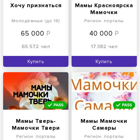
Хочу признаться
Мамы Красноярска
Мамочки
Красноярск
Молодёжные (до 18)
Регион. порталы
65 000
40 000
65 572
чел
17 382
чел
Купить
Купить
Мамы Тверь-
Мамы Мамочки
Мамочки Твери
Самары
Регион. порталы
Регион. порталы