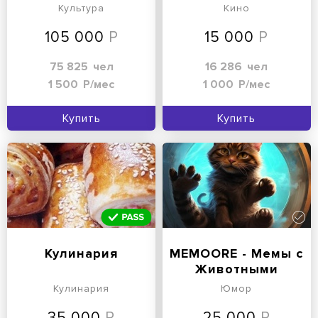
Stranger Things
Культура
Кино
105 000
15 000
75 825
чел
16 286
чел
1 500
Р/мес
1 000
Р/мес
Купить
Купить
Кулинария
MEMOORE - Мемы с
Животными
Кулинария
Юмор
35 000
25 000