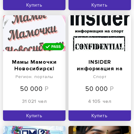
Купить
Купить
Мамы Мамочки
INSIDER
Новосибирск|
информация на
Бердск
спорт
Регион. порталы
Спорт
50 000
50 000
31 021
чел
4 105
чел
Купить
Купить