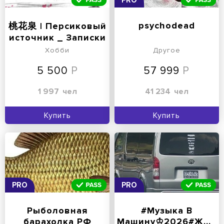
PRO
psychodead
桃花泉 | Персиковый
источник _ Записки
о Китае | 桃花
Хобби
Другое
5 500
57 999
1 997
чел
41 234
чел
Купить
Купить
PRO
PRO
Рыболовная
#Музыка В
барахолка РФ
Машину♔2026#ЖивитеГромко