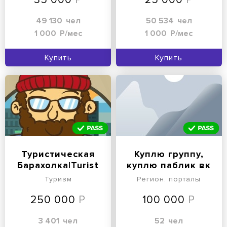
49 130
чел
50 534
чел
1 000
Р/мес
1 000
Р/мес
Купить
Купить
Туристическая
Куплю группу,
Барахолка|Turist
куплю паблик вк
дорого!
Туризм
Регион. порталы
250 000
100 000
3 401
чел
52
чел