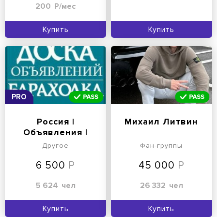
200
Р/мес
Купить
Купить
PRO
Россия |
Михаил Литвин
Объявления |
Барахолка
Другое
Фан-группы
6 500
45 000
5 624
чел
26 332
чел
Купить
Купить