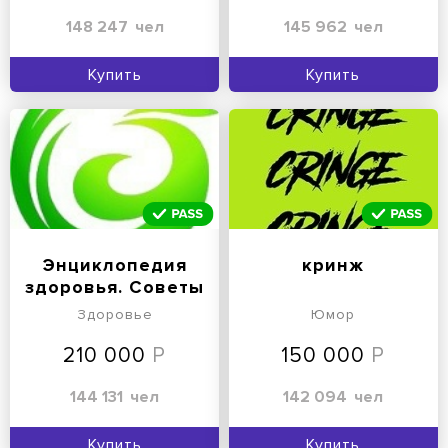
148 247
чел
145 962
чел
Купить
Купить
Энциклопедия
кринж
здоровья. Советы
Здоровье
Юмор
210 000
150 000
144 131
чел
142 094
чел
Купить
Купить