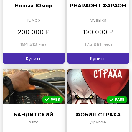
Новый Юмор
PHARAOH | ФАРАОН
Юмор
Музыка
200 000
190 000
184 513
чел
175 981
чел
Купить
Купить
БАНДИТСКИЙ
ФОБИЯ СТРАХА
Авто
Другое