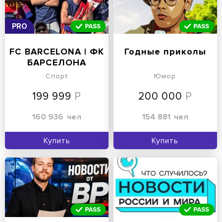
PRO
FC BARCELONA | ФК
Годные приколы
БАРСЕЛОНА
Спорт
Юмор
199 999
200 000
160 936
чел
154 881
чел
Купить
Купить