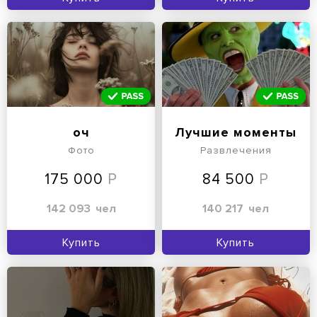
оч
Лучшие моменты
Фото
Развлечения
175 000
84 500
142 093
чел
140 217
чел
Купить
Купить