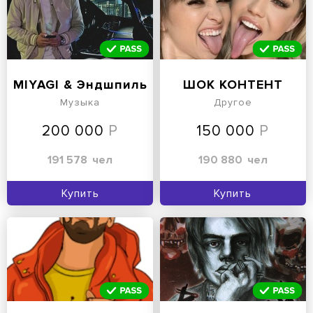
MIYAGI & Эндшпиль
ШОК КОНТЕНТ
Музыка
Другое
200 000
150 000
191 578
чел
190 880
чел
Купить
Купить