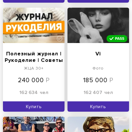
Полезный журнал |
Vi
Рукоделие | Советы
ЖЦА 30+
Фото
240 000
185 000
162 634
чел
162 407
чел
Купить
Купить