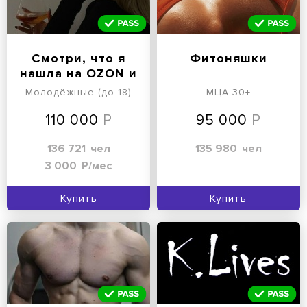
Смотри, что я
Фитоняшки
нашла на OZON и
WB
Молодёжные (до 18)
МЦА 30+
110 000
95 000
136 721
чел
135 980
чел
3 000
Р/мес
Купить
Купить