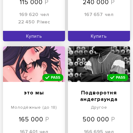
115 000
240 000
169 620
чел
167 657
чел
22 450
Р/мес
Купить
Купить
это мы
Подворотня
андеграунда
Молодёжные (до 18)
Другое
165 000
500 000
167 401
чел
166 695
чел