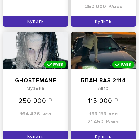
250 000
Р/мес
Купить
Купить
GHOSTEMANE
БПAH ВАЗ 2114
Музыка
Авто
250 000
115 000
164 476
чел
163 153
чел
21 450
Р/мес
Купить
Купить