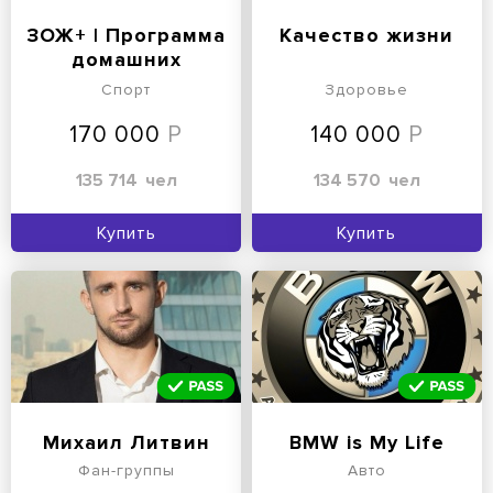
ЗОЖ+ | Программа
Качество жизни
домашних
тренировок
Спорт
Здоровье
170 000
140 000
135 714
чел
134 570
чел
Купить
Купить
Михаил Литвин
BMW is My Life
Фан-группы
Авто