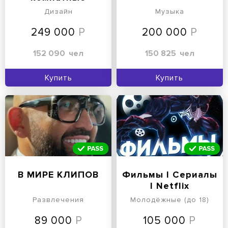
растения ❦
Дизайн
Музыка
Цветомафия
249 000
200 000
152 090
чел
150 825
чел
Купить
Купить
В МИРЕ КЛИПОВ
Фильмы I Сериалы
I Netflix
Развлечения
Молодёжные (до 18)
89 000
105 000