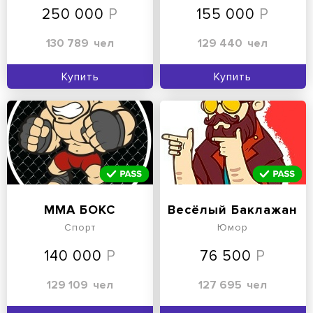
250 000
155 000
130 789
чел
129 440
чел
Купить
Купить
ММА БОКС
Весёлый Баклажан
Спорт
Юмор
140 000
76 500
129 109
чел
127 695
чел